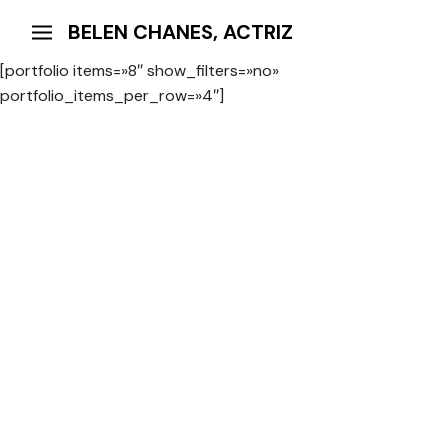
BELEN CHANES, ACTRIZ
[portfolio items=»8″ show_filters=»no»
portfolio_items_per_row=»4″]